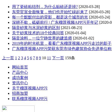
用了瓷砖粘结剂，为什么贴砖还是掉?
[2020-03-28]
东莞官宣全面恢复，他们也开始忙碌起来了
[2020-03-28]
每一个默默付出的背影，都是这个城市的光
[2020-03-24]
深耕不歇，砥砺前行 | 广东榴莲视频APP污开年记
[2020-0
隔音砂浆与水泥砂浆的区别
[2021-08-23]
关于砂浆技术的18个经典问答
[2020-01-04]
隔音涂料​，一位宁静世界的建造师
[2020-01-02]
2019年的时光机里，看看广东榴莲视频APP污走过的影子
广东榴莲视频APP污荣获东莞市绿色建筑协会先进单位称
上一页
1
2
3
4
5
6
7
8
9
10
11
下一页
159条
网站首页
产品中心
成功案例
资讯中心
关于榴莲视频APP污
招商加盟
联系榴莲视频APP污